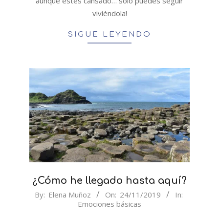
aunque estés cansado… solo puedes seguir
viviéndola!
SIGUE LEYENDO
¿Cómo he llegado hasta aquí?
2019-
By:
Elena Muñoz
On:
24/11/2019
In:
Emociones básicas
11-
24