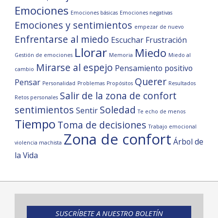
Emociones
Emociones básicas
Emociones negativas
Emociones y sentimientos
empezar de nuevo
Enfrentarse al miedo
Escuchar
Frustración
Llorar
Miedo
Gestión de emociones
Memoria
Miedo al
Mirarse al espejo
Pensamiento positivo
cambio
Querer
Pensar
Personalidad
Problemas
Propósitos
Resultados
Salir de la zona de confort
Retos personales
sentimientos
Soledad
Sentir
Te echo de menos
Tiempo
Toma de decisiones
Trabajo emocional
Zona de confort
Árbol de
violencia machista
la Vida
SUSCRÍBETE A NUESTRO BOLETÍN