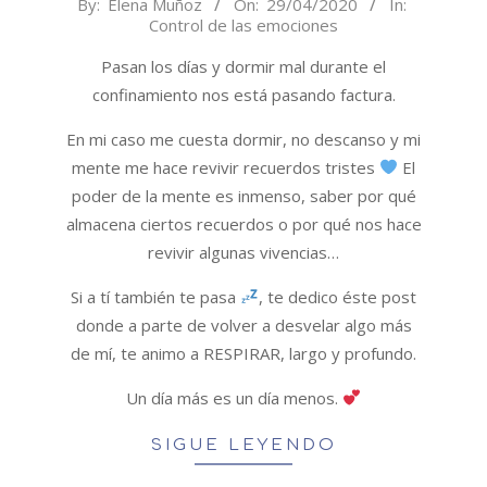
2020-
By:
Elena Muñoz
On:
29/04/2020
In:
Control de las emociones
04-
29
Pasan los días y dormir mal durante el
confinamiento nos está pasando factura.
En mi caso me cuesta dormir, no descanso y mi
mente me hace revivir recuerdos tristes
El
poder de la mente es inmenso, saber por qué
almacena ciertos recuerdos o por qué nos hace
revivir algunas vivencias…
Si a tí también te pasa
, te dedico éste post
donde a parte de volver a desvelar algo más
de mí, te animo a RESPIRAR, largo y profundo.
Un día más es un día menos.
SIGUE LEYENDO