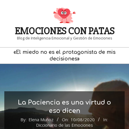
Skip
to
content
EMOCIONES CON PATAS
Blog de Inteligencia Emocional y Gestión de Emociones
Primary
«El miedo no es el protagonista de mis
Navigation
decisiones»
Menu
La Paciencia es una virtud o
eso dicen
By:
Elena Muñoz
On:
10/08/2020
In:
Diccionario de las Emociones