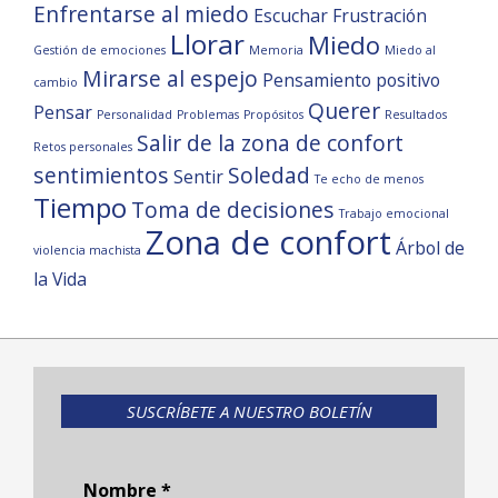
Enfrentarse al miedo
Escuchar
Frustración
Llorar
Miedo
Gestión de emociones
Memoria
Miedo al
Mirarse al espejo
Pensamiento positivo
cambio
Querer
Pensar
Personalidad
Problemas
Propósitos
Resultados
Salir de la zona de confort
Retos personales
sentimientos
Soledad
Sentir
Te echo de menos
Tiempo
Toma de decisiones
Trabajo emocional
Zona de confort
Árbol de
violencia machista
la Vida
SUSCRÍBETE A NUESTRO BOLETÍN
Nombre
*